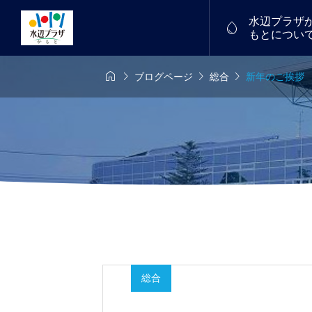
水辺プラザ

もとについ




ブログページ
総合
新年のご挨拶
6年7月26日
7/18(土)～19(日)
物産館


中！
福たまご
譲渡会を開催し
フリーマーケット
2026.01
総合