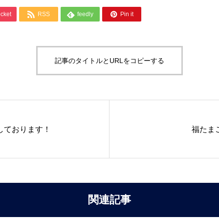



cket
RSS
feedly
Pin it
記事のタイトルとURLをコピーする
しております！
福たま
関連記事