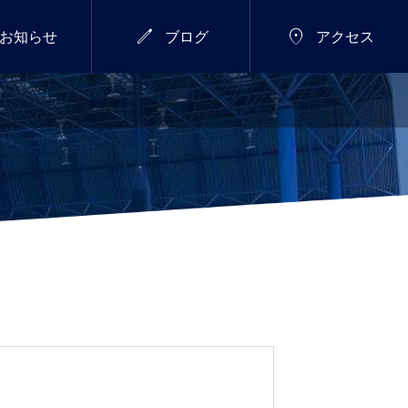


お知らせ
ブログ
アクセス
7/18(土)～26(日)
総合


新年のご挨拶
サマーウィーク開催し
ます！
2026.01.01