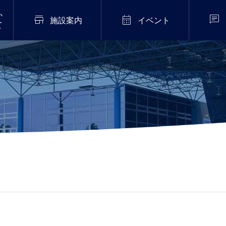
か



施設案内
イベント
て
2026年7月20日
販売中！
伝統芸能「猿まわし公
演」開催！
.02