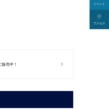
イベント

アクセス

ご販売中！