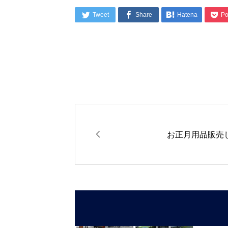




Tweet
Share
Hatena
Po

お正月用品販売