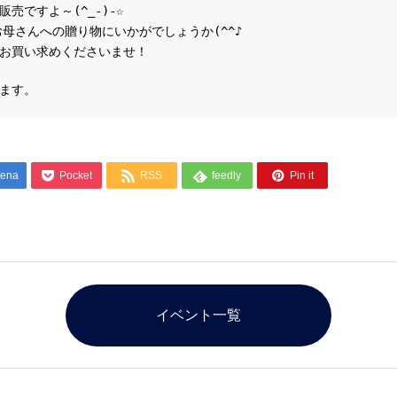
売ですよ～(^_-)-☆
お母さんへの贈り物にいかがでしょうか(^^♪
お買い求めくださいませ！
ます。




tena
Pocket
RSS
feedly
Pin it
イベント一覧