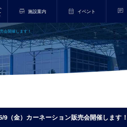
か



施設案内
イベント
て
販売会開催します！
2026年7月20日
販売中！
伝統芸能「猿まわし公
演」開催！
.02
5/9（金）カーネーション販売会開催します