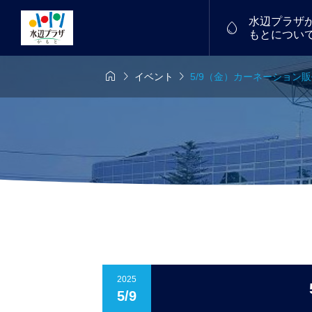
水辺プラザ

もとについ



イベント
5/9（金）カーネーション
6年7月26日
7/18(土)～19(日)
物産館


中！
福たまご
譲渡会を開催し
フリーマーケット
2026.01
2025
5/9