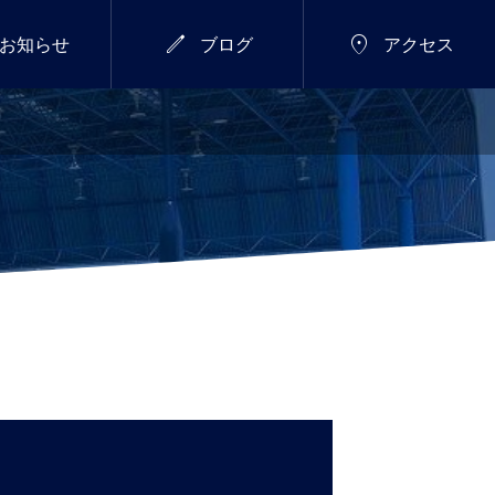


お知らせ
ブログ
アクセス
7/18(土)～26(日)
総合


新年のご挨拶
サマーウィーク開催し
ます！
2026.01.01
！