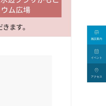

施設案内

イベント

アクセス