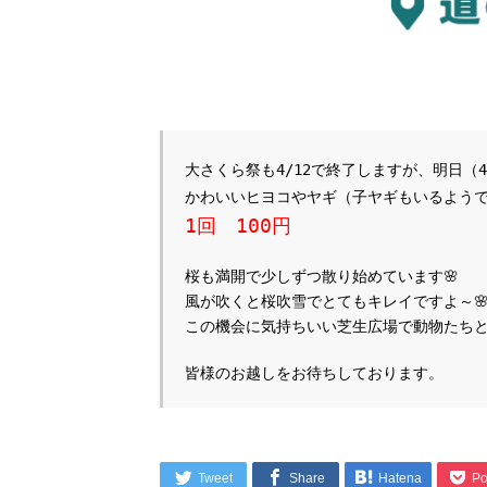
大さくら祭も4/12で終了しますが、明日（4
かわいいヒヨコやヤギ（子ヤギもいるようで
1回　100円
桜も満開で少しずつ散り始めています🌸
風が吹くと桜吹雪でとてもキレイですよ～
この機会に気持ちいい芝生広場で動物たちと
皆様のお越しをお待ちしております。




Tweet
Share
Hatena
Po