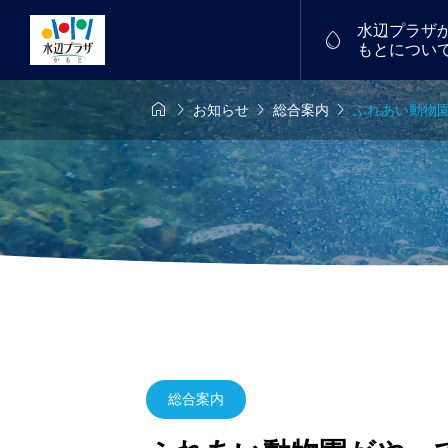
水辺プラザ

もとについ




お知らせ
総合案内
ふれあい動物
6年7月26日
7/18(土)～19(日)
物産館


中！
福たまご
譲渡会を開催し
フリーマーケット
2026.01
総合案内