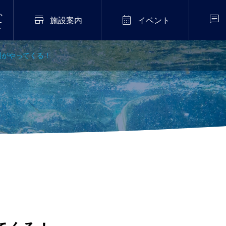
か



施設案内
イベント
て
園がやってくる！
2026年7月20日
販売中！
伝統芸能「猿まわし公
演」開催！
.02