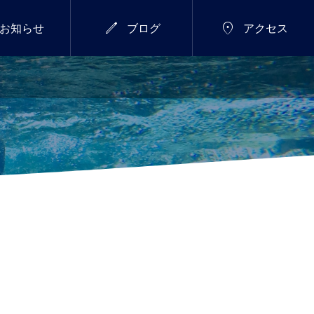


お知らせ
ブログ
アクセス
7/18(土)～26(日)
総合


新年のご挨拶
サマーウィーク開催し
ます！
2026.01.01