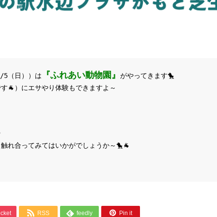
『ふれあい動物園』
/5（日））は
がやってきます🐤
す🐐）にエサやり体験もできますよ～

触れ合ってみてはいかがでしょうか～🐤🐐



cket
RSS
feedly
Pin it