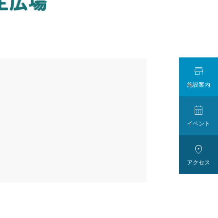

施設案内

イベント

アクセス