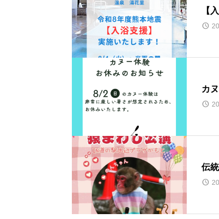
【入
20
カヌ
20
伝統
20