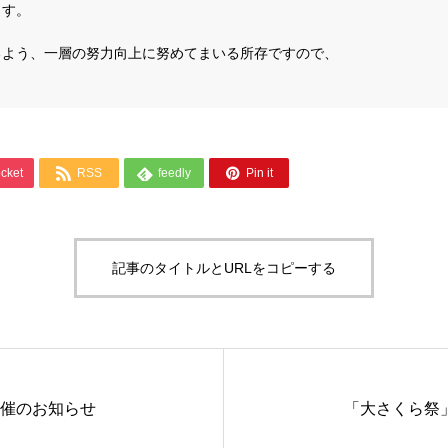
ます。
よう、一層の努力向上に努めてまいる所存ですので、




cket
RSS
feedly
Pin it
記事のタイトルとURLをコピーする
催のお知らせ
「大さくら祭