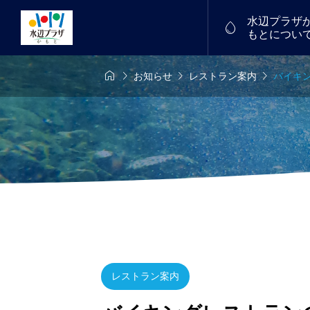
水辺プラザ

もとについ




お知らせ
レストラン案内
バイキ
レストラン案内