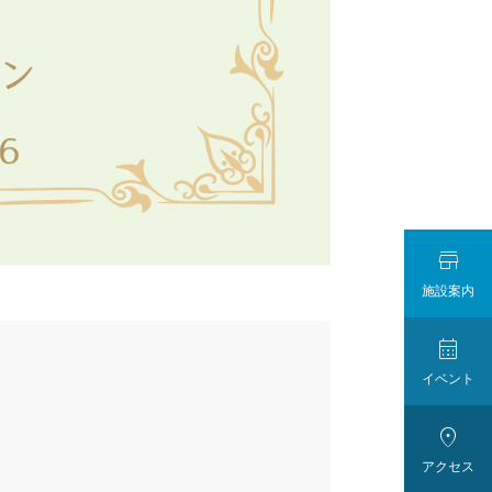

施設案内

イベント

アクセス