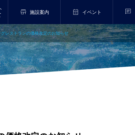
か



施設案内
イベント
て
ングレストランの価格改定のお知らせ