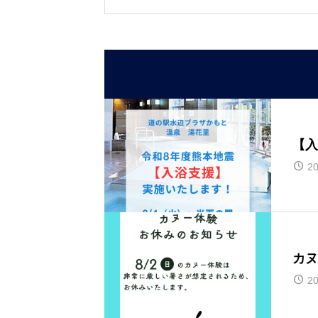
【入
20
カヌ
20