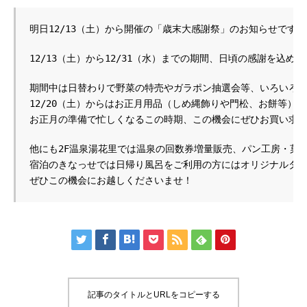
明日12/13（土）から開催の「歳末大感謝祭」のお知らせです！
12/13（土）から12/31（水）までの期間、日頃の感謝を込
期間中は日替わりで野菜の特売やガラポン抽選会等、いろいろな
12/20（土）からはお正月用品（しめ縄飾りや門松、お餅等）の
お正月の準備で忙しくなるこの時期、この機会にぜひお買い求
他にも2F温泉湯花里では温泉の回数券増量販売、パン工房・菓子工
宿泊のきなっせでは日帰り風呂をご利用の方にはオリジナルタオルプ
ぜひこの機会にお越しくださいませ！







記事のタイトルとURLをコピーする