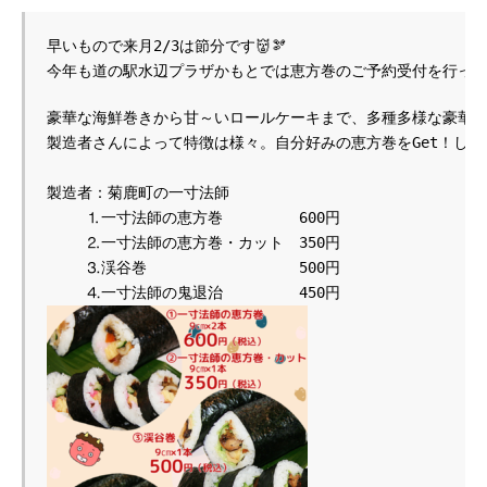
早いもので来月2/3は節分です👹🫘
今年も道の駅水辺プラザかもとでは恵方巻のご予約受付を行っ
豪華な海鮮巻きから甘～いロールケーキまで、多種多様な豪華恵方
製造者さんによって特徴は様々。自分好みの恵方巻をGet！してく
製造者：菊鹿町の一寸法師　　　　　　　　　　　　　　　　　
 　　⒈一寸法師の恵方巻　　　　　600円

 　　⒉一寸法師の恵方巻・カット　350円　

　　 ⒊渓谷巻　　　　　　　　　　500円
