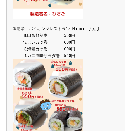
製造者：バイキングレストラン Mamma－まんま－

 　　⒒田舎
野菜巻　　　　550円

 　　⒓ヒレカツ巻　　　　600円

 　　⒔海老カツ巻　　　　600円
