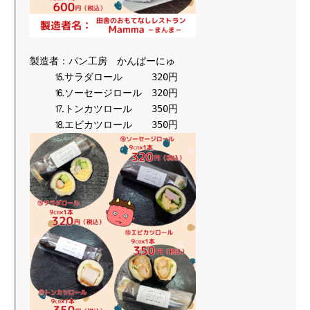
製造者：パン工房　かんぱーにゅ

　　 ⒖サラダロール　　　320円

 　　⒗ソーセージロール　320円

 　　⒘トンカツロール　　350円
