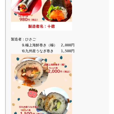
製造者：ひさご

　　　⒐極上海鮮巻き（極）　2,000円
