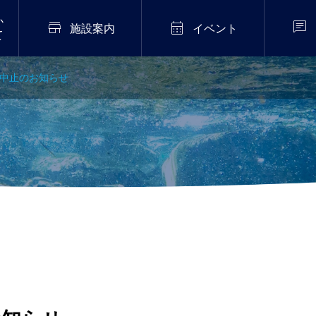
か



施設案内
イベント
て
リマ中止のお知らせ
2026年7月20日
販売中！
伝統芸能「猿まわし公
演」開催！
.02