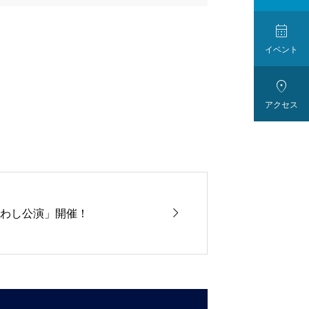

イベント

アクセス

わし公演」開催！