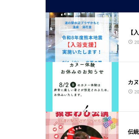
【入
20
カヌ
20
伝統