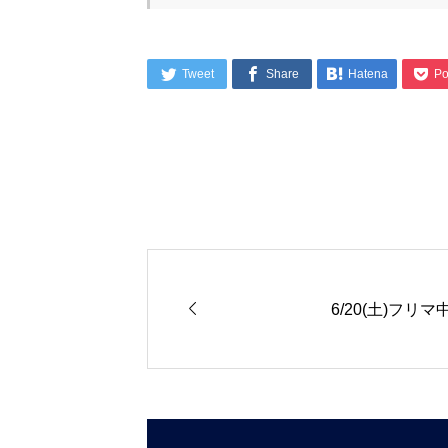




Tweet
Share
Hatena
Po

6/20(土)フリ