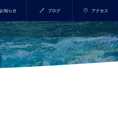


お知らせ
ブログ
アクセス
7/18(土)～26(日)
総合


新年のご挨拶
サマーウィーク開催し
ます！
2026.01.01