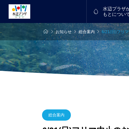
水辺プラザ

もとについ




お知らせ
総合案内
6/21(日)フ
6年7月26日
7/18(土)～19(日)
物産館


中！
福たまご
譲渡会を開催し
フリーマーケット
2026.01
総合案内