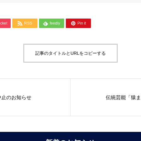



cket
RSS
feedly
Pin it
記事のタイトルとURLをコピーする
マ中止のお知らせ
伝統芸能「猿ま