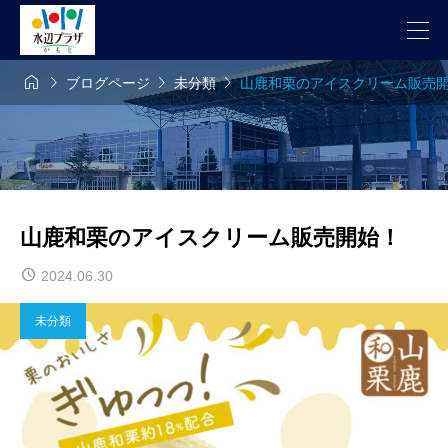




ブログページ
未分類
山鹿和栗のアイスクリーム販売
山鹿和栗のアイスクリーム販売開始！
2024.06.30
未分類