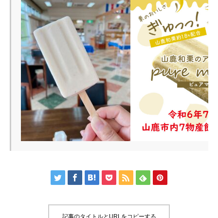







記事のタイトルとURLをコピーする