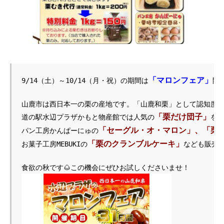
「マロンフェア」
9/14（土）～10/14（月・祝）の期間は
開
山鹿市は西日本一の栗の産地です。「山鹿和栗」として認知度も
「栗だけ団子」
道の駅水辺プラザかもと物産館では人気の
をは
「セーグル・オ・マロン」、「栗
パン工房かんぱーにゅの
「栗のクランブルケーキ」
お菓子工房MEBUKIの
なども販売中