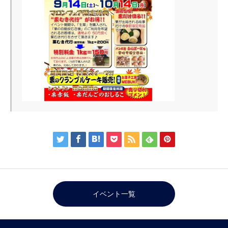







イベント一覧