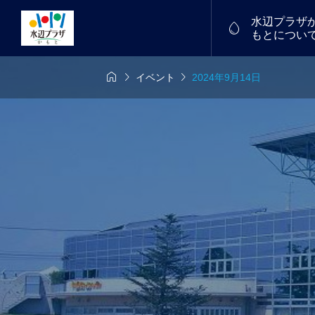
水辺プラザ

もとについ



イベント
2024年9月14日
6年7月26日
7/18(土)～19(日)
物産館


中！
福たまご
譲渡会を開催し
フリーマーケット
2026.01