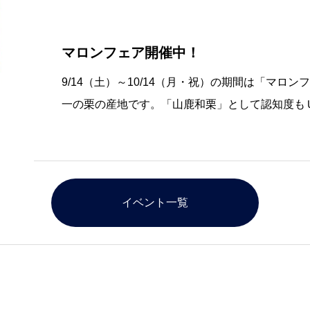
マロンフェア開催中！
9/14（土）～10/14（月・祝）の期間は「マロ
一の栗の産地です。「山鹿和栗」として認知度も
ザかもと物産館では人気の「栗だけ団子」をはじ
グル・オ・マロン」、「栗あんぱん」、お菓子
イベント一覧