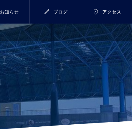


お知らせ
ブログ
アクセス
7/18(土)～26(日)
総合


新年のご挨拶
サマーウィーク開催し
ます！
2026.01.01