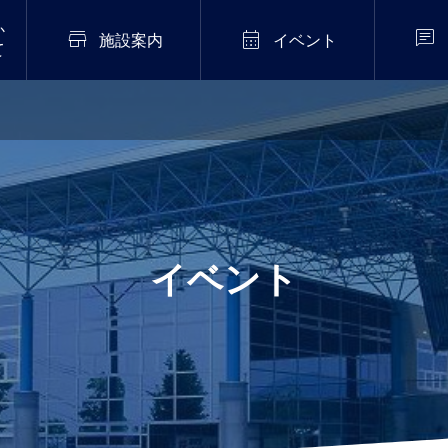
か



施設案内
イベント
て
2026年7月20日
販売中！
伝統芸能「猿まわし公
演」開催！
.02
イベント