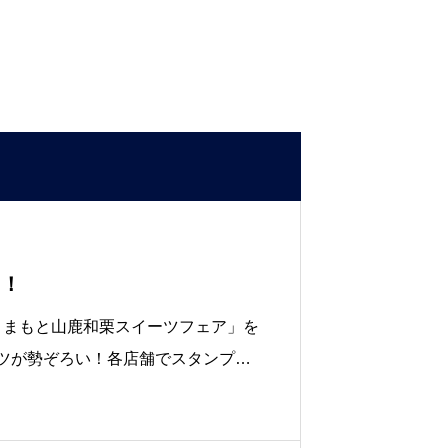
中！
で「くまもと山鹿和栗スイーツフェア」を
ーツが勢ぞろい！各店舗でスタンプを
います。38店舗にパンフレットが設