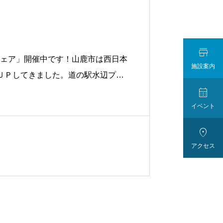

ンフェア」開催中です！山鹿市は西日本
施設案内
ＵＰしてきました。道の駅水辺プラ

め、パン工房かんぱーにゅの「セー
イベント

アクセス