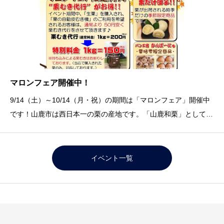
マロンフェア開催中！
9/14（土）～10/14（月・祝）の期間は「マロンフェア」開催中
です！山鹿市は西日本一の栗の産地です。「山鹿和栗」として認
知度もＵＰしてきました。道の駅水辺プラザかもと物産館では人
気の「栗だけ団子」をはじめ、パン工房かんぱーにゅの「セーグ
ル・オ・マロン」、「栗あんぱん」、お菓子
イベント一覧