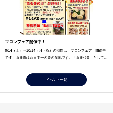
マロンフェア開催中！
9/14（土）～10/14（月・祝）の期間は「マロンフェア」開催中
です！山鹿市は西日本一の栗の産地です。「山鹿和栗」として認
知度もＵＰしてきました。道の駅水辺プラザかもと物産館では人
気の「栗だけ団子」をはじめ、パン工房かんぱーにゅの「セーグ
ル・オ・マロン」、「栗あんぱん」、お菓子
イベント一覧