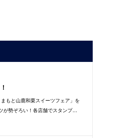
中！
で「くまもと山鹿和栗スイーツフェア」を
ーツが勢ぞろい！各店舗でスタンプを
います。38店舗にパンフレットが設