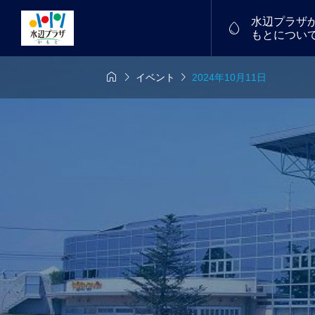
水辺プラザ

もとについ



イベント
2024年10月11日
6年7月26日
7/18(土)～19(日)
物産館


中！
福たまご
譲渡会を開催し
フリーマーケット
2026.01