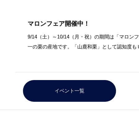
マロンフェア開催中！
9/14（土）～10/14（月・祝）の期間は「マロ
一の栗の産地です。「山鹿和栗」として認知度も
ザかもと物産館では人気の「栗だけ団子」をはじ
グル・オ・マロン」、「栗あんぱん」、お菓子
イベント一覧