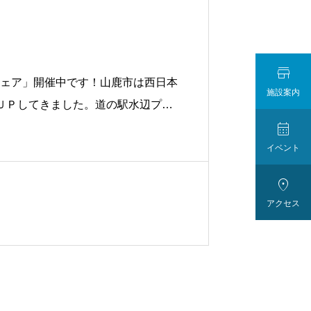

ンフェア」開催中です！山鹿市は西日本
施設案内
ＵＰしてきました。道の駅水辺プラ

め、パン工房かんぱーにゅの「セー
イベント

アクセス