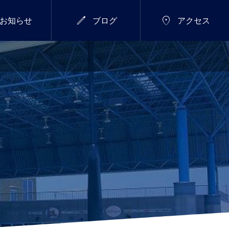


お知らせ
ブログ
アクセス
7/18(土)～26(日)
総合


新年のご挨拶
サマーウィーク開催し
ます！
2026.01.01