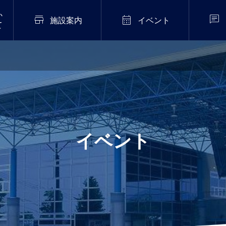
か



施設案内
イベント
て
2026年7月20日
販売中！
伝統芸能「猿まわし公
演」開催！
.02
イベント