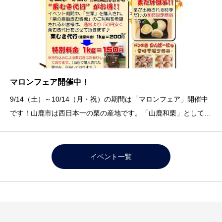
マロンフェア開催中！
9/14（土）～10/14（月・祝）の期間は「マロンフェア」開催中
です！山鹿市は西日本一の栗の産地です。「山鹿和栗」として認
知度もＵＰしてきました。道の駅水辺プラザかもと物産館では人
気の「栗だけ団子」をはじめ、パン工房かんぱーにゅの「セーグ
ル・オ・マロン」、「栗あんぱん」、お菓子
イベント一覧