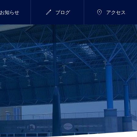


お知らせ
ブログ
アクセス
7/18(土)～26(日)
総合


新年のご挨拶
サマーウィーク開催し
ます！
2026.01.01