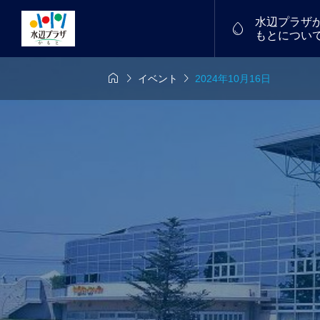
水辺プラザ

もとについ



イベント
2024年10月16日
6年7月26日
7/18(土)～19(日)
物産館


中！
福たまご
譲渡会を開催し
フリーマーケット
2026.01