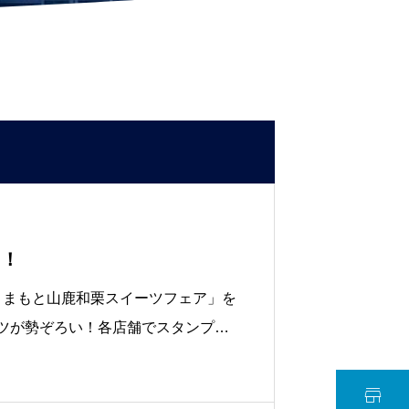
中！
で「くまもと山鹿和栗スイーツフェア」を
ーツが勢ぞろい！各店舗でスタンプを
います。38店舗にパンフレットが設
