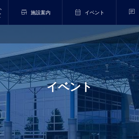
か



施設案内
イベント
て
2026年7月20日
販売中！
伝統芸能「猿まわし公
演」開催！
.02
イベント