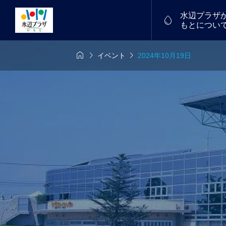
水辺プラザ

もとについ



イベント
2024年10月19日
6年7月26日
7/18(土)～19(日)
物産館


中！
福たまご
譲渡会を開催し
フリーマーケット
2026.01