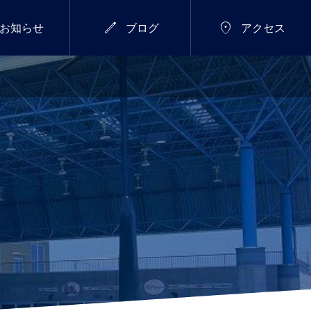


お知らせ
ブログ
アクセス
7/18(土)～26(日)
総合


新年のご挨拶
サマーウィーク開催し
ます！
2026.01.01