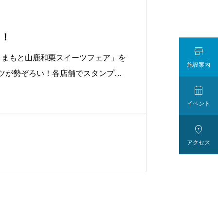
中！

で「くまもと山鹿和栗スイーツフェア」を
施設案内
ーツが勢ぞろい！各店舗でスタンプを

います。38店舗にパンフレットが設
イベント

アクセス