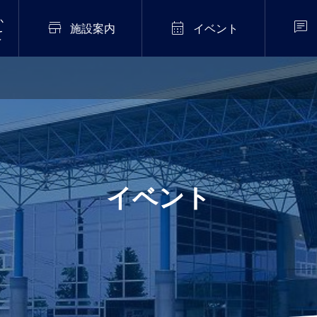
か



施設案内
イベント
て
2026年7月20日
販売中！
伝統芸能「猿まわし公
演」開催！
.02
イベント