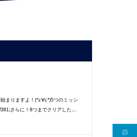
始まりますよ！(*≧∀≦*)5つのミッシ
381;さらに！8つまでクリアしたら
ゼント！ミッションは台紙に記載して
