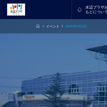
水辺プラザ

もとについ



イベント
2025年9月1日
6年7月26日
7/18(土)～19(日)
物産館


中！
福たまご
譲渡会を開催し
フリーマーケット
2026.01