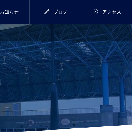


お知らせ
ブログ
アクセス
7/18(土)～26(日)
総合


新年のご挨拶
サマーウィーク開催し
ます！
2026.01.01