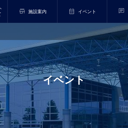
か



施設案内
イベント
て
2026年7月20日
販売中！
伝統芸能「猿まわし公
演」開催！
.02
イベント