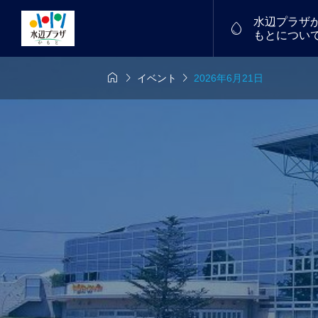
水辺プラザ

もとについ



イベント
2026年6月21日
6年7月26日
7/18(土)～19(日)
物産館


中！
福たまご
譲渡会を開催し
フリーマーケット
2026.01