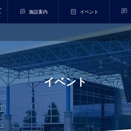
か



施設案内
イベント
て
2026年7月20日
販売中！
伝統芸能「猿まわし公
演」開催！
.02
イベント