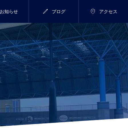


お知らせ
ブログ
アクセス
7/18(土)～26(日)
総合


新年のご挨拶
サマーウィーク開催し
ます！
2026.01.01