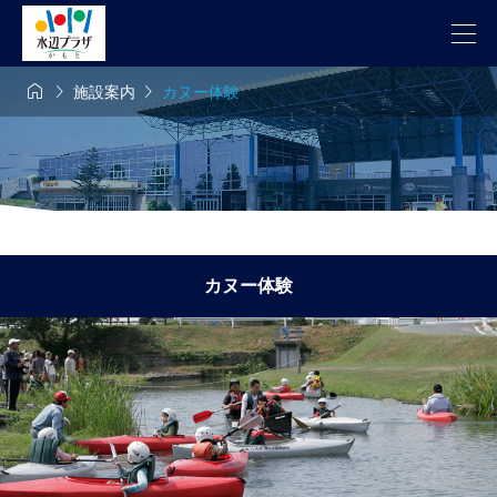



施設案内
カヌー体験
カヌー体験