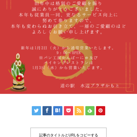







記事のタイトルとURLをコピーする