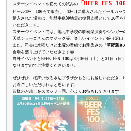
「BEER FES 100
ステージイベントや初めての試みの
ビール1杯　100円で販売し、1杯目に購入されたビールカップで2
購入された場合は、能登半島沖地震の復興支援として10円を募金
いただきます。
ステージイベントでは、地元中学校の吹奏楽演奏やシンガーのRE
天草ショーゴさんのマジック等、楽しいイベントが盛り沢山！
また、司会に水曜だけど土曜の番組でお馴染みの
「草野遥さん
会場を盛り上げていただきます😍
野外イベントとBEER FES 100は3月30日（土）と31日（日）の
なりますのでご注意くださいませ。 
ぜひぜひ、桜舞い散る水辺プラザかもとにお越しいただき、特別
お過ごしいただければと思います。