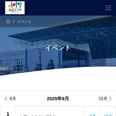


イベント
イベント


2025年9月
8月
10月
1