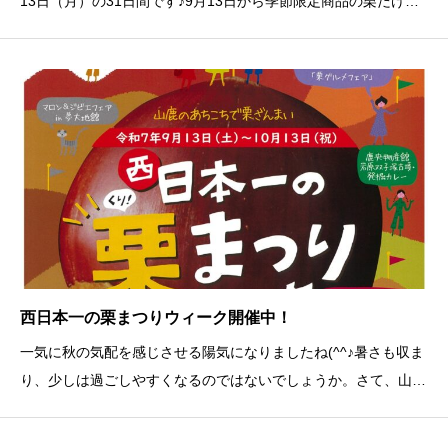
13日（月）の31日間です♪9月13日から季節限定商品の栗だけ団
子販売開始です！また、期間中に栗むき代行が通常より50円安く
１ｋｇ150円で栗の皮むきをすることができます！（当店で購入
された栗のみ対応してお
西日本一の栗まつりウィーク開催中！
一気に秋の気配を感じさせる陽気になりましたね(^^♪暑さも収ま
り、少しは過ごしやすくなるのではないでしょうか。さて、山鹿
市の6物産館では「西日本一の栗まつりウィーク」と題して栗ま
つりを開催しています！栗の時期ならではのイベントや栗商品を