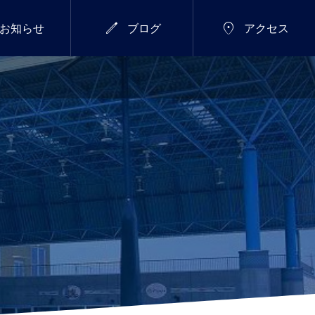


お知らせ
ブログ
アクセス
7/18(土)～26(日)
総合


新年のご挨拶
サマーウィーク開催し
ます！
2026.01.01