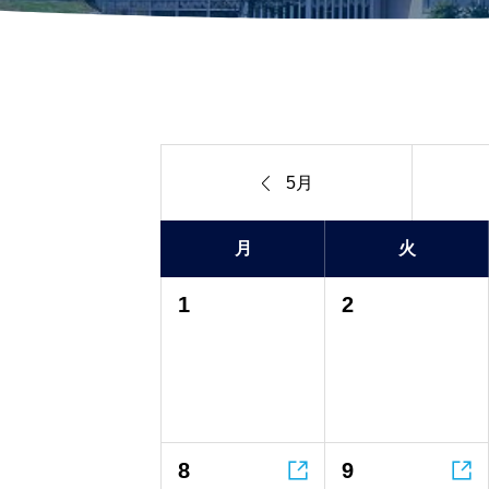

5月
月
火
1
2


8
9