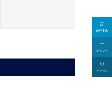

施設案内

イベント

アクセス