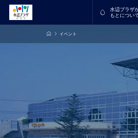
水辺プラザ

もとについ


イベント
6年7月26日
7/18(土)～19(日)
物産館


中！
福たまご
譲渡会を開催し
フリーマーケット
2026.01