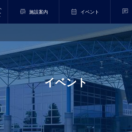
か



施設案内
イベント
て
2026年7月20日
販売中！
伝統芸能「猿まわし公
演」開催！
.02
イベント