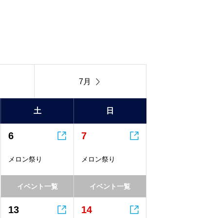

7月
土
日


6
7
メロン祭り
メロン祭り
イベント一覧
イベント一覧


13
14