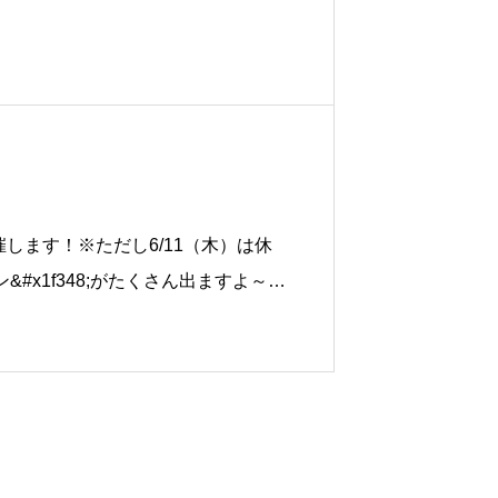
催します！※ただし6/11（木）は休
x1f348;がたくさん出ますよ～&
当駅で購入のメロンを含めた配送をご希